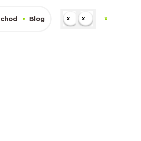
chod
Blog
x
x
x
x
Kompletné výsledky
x