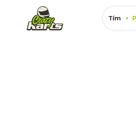
Tím
P
Bruck an der L
27.08.2023
x