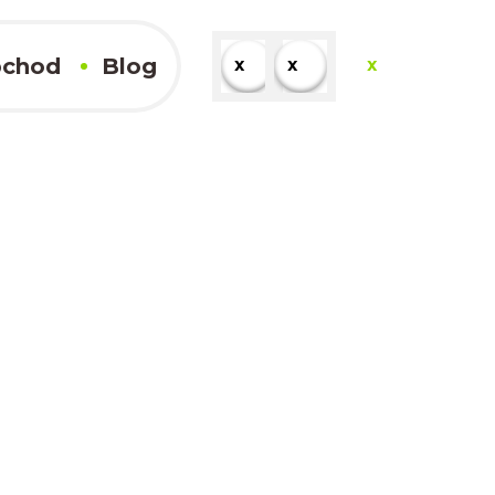
chod
Blog
x
x
x
x
Kompletné výsledky
x