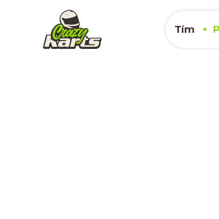
Tím
P
Slovakia Ring
16.09.2023
x