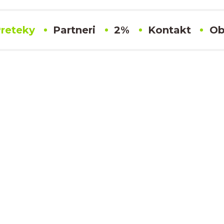
reteky
Partneri
2%
Kontakt
Ob
#96 Ondrej Duda
Výsledky
SLOVENSKÝ KARTINGOVÝ POHÁR