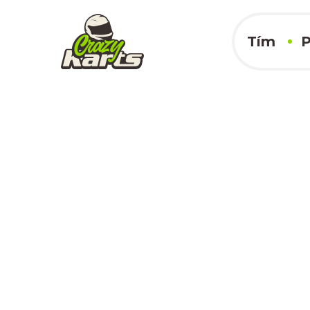
Tím
P
Lukáš Strišovský
Prakovce 331
Prakovce, 055 62