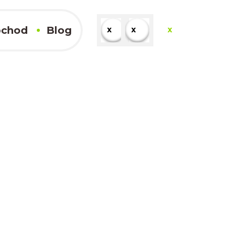
chod
Blog
x
x
x
x
+421 948 121 349
striky@
crazykarts.team