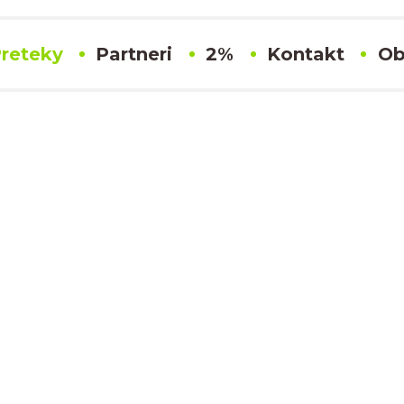
reteky
Partneri
2%
Kontakt
Ob
#131 Martin Pechanec
Výsledky
SLOVENSKÝ KARTINGOVÝ POHÁR