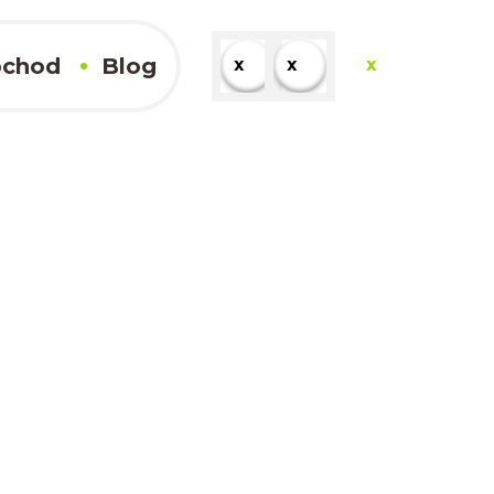
chod
Blog
x
x
x
x
Kompletné výsledky
x