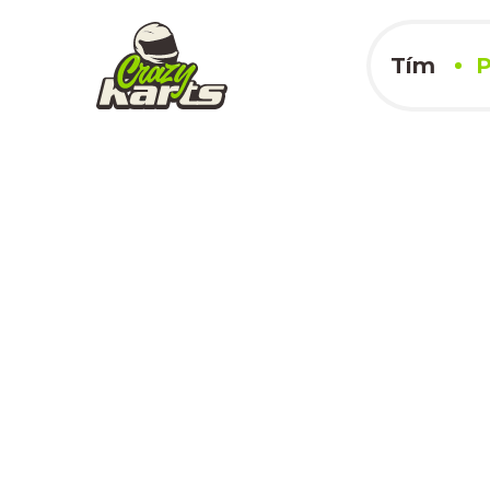
Tím
P
Slovakia Ring
06.05.2023
x