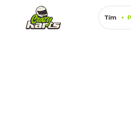
Tím
P
Slovakia Ring
27.04.2024
x