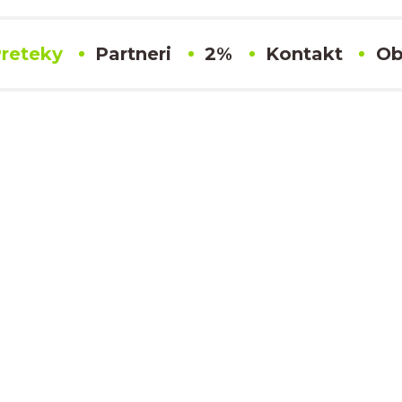
reteky
Partneri
2%
Kontakt
Ob
#433 Tomas Javurek
Výsledky
SLOVENSKÝ KARTINGOVÝ POHÁR