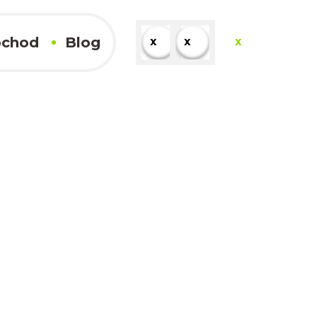
chod
Blog
x
x
x
x
Kompletné výsledky
x