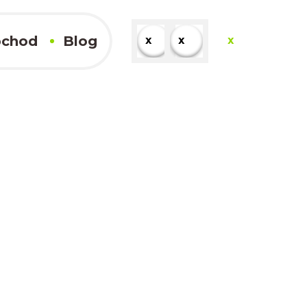
chod
Blog
x
x
x
x
Kompletné výsledky
x