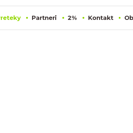
reteky
Partneri
2%
Kontakt
Ob
#16 Petr Vojta
Výsledky
SLOVENSKÝ KARTINGOVÝ POHÁR