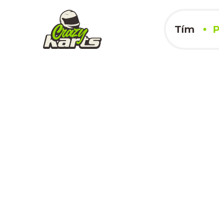
Tím
P
Steel Ring
25.05.2024
x