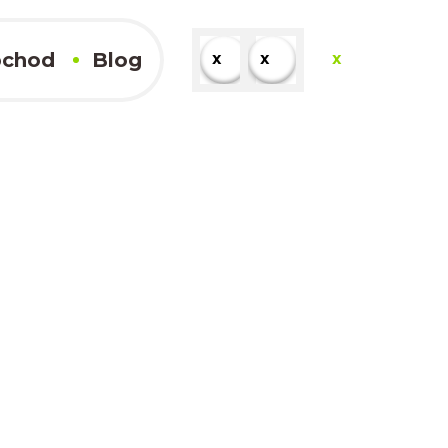
chod
Blog
x
x
x
x
Kompletné výsledky
x