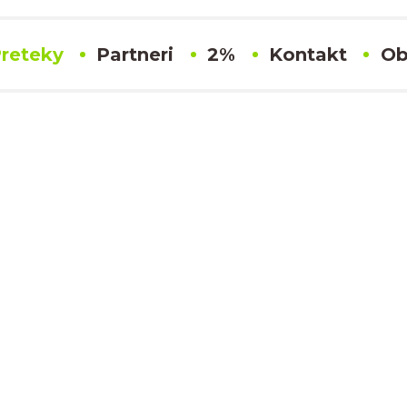
reteky
Partneri
2%
Kontakt
Ob
#31 Ondrej Barchanski
Výsledky
MORAVSKÝ POHÁR
oké Mýto