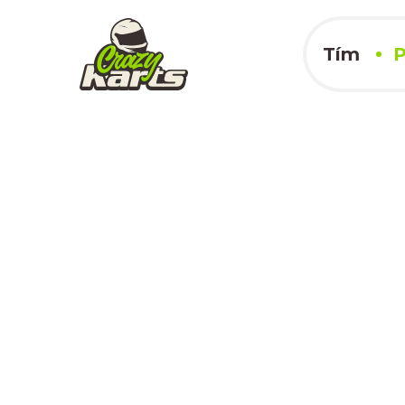
Tím
P
Autodrom Vys
11.08.2024
x