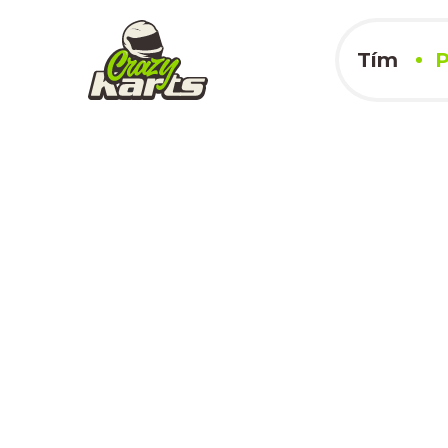
Tím
P
Steel Ring
29.09.2024
x