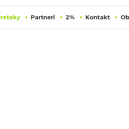
reteky
Partneri
2%
Kontakt
Ob
#167 Michal Lehotsky
Výsledky
MAJSTROVSTVÁ SR