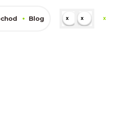
chod
Blog
x
x
x
x
Kompletné výsledky
x