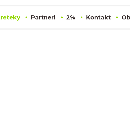
reteky
Partneri
2%
Kontakt
Ob
#189 Jan Janak
Výsledky
MORAVSKÝ POHÁR
oké Mýto