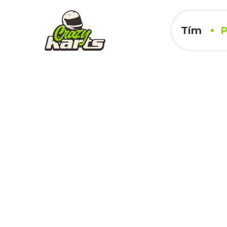
Tím
P
Autodrom Vys
11.08.2024
x