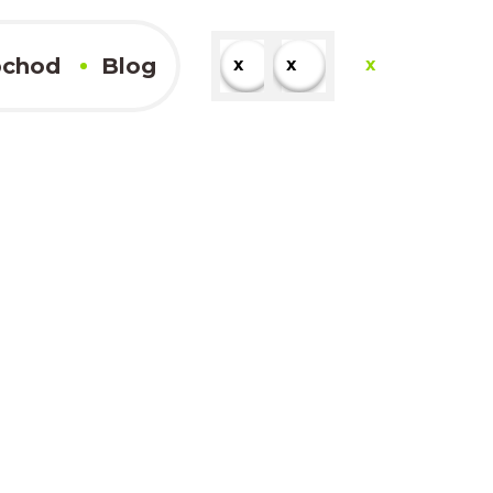
chod
Blog
x
x
x
x
Kompletné výsledky
x