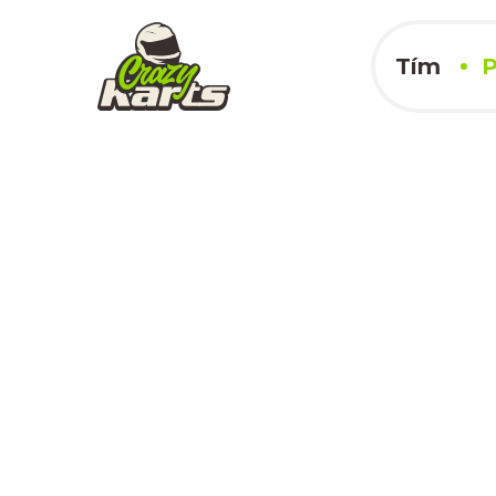
Tím
P
Trebatice
01.07.2023
x