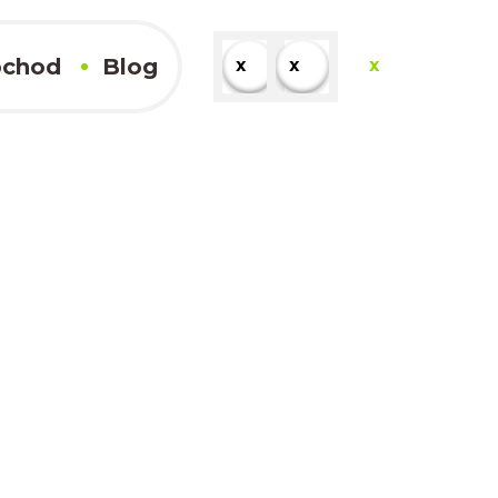
chod
Blog
x
x
x
x
Kompletné výsledky
x