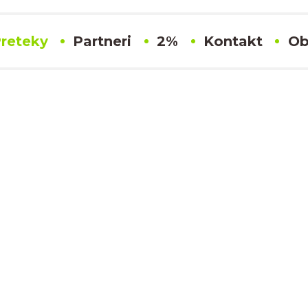
reteky
Partneri
2%
Kontakt
Ob
#7 Imrich Bodo
Výsledky
SLOVENSKÝ KARTINGOVÝ POHÁR