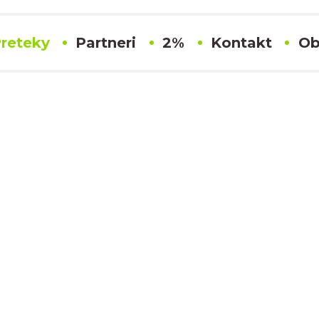
reteky
Partneri
2%
Kontakt
Ob
#17 Denisa Petrikova
Výsledky
SLOVENSKÝ KARTINGOVÝ POHÁR
eitha