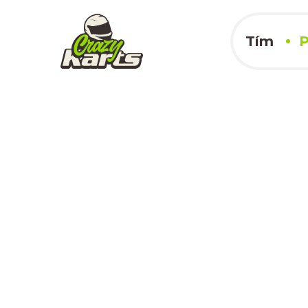
Tím
P
Bruck an der L
20.05.2023
x