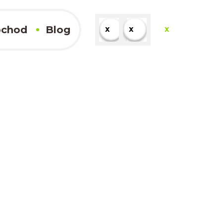
chod
Blog
x
x
x
x
Kompletné výsledky
x