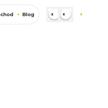
chod
Blog
x
x
x
x
Kompletné výsledky
x