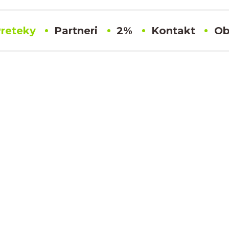
reteky
Partneri
2%
Kontakt
Ob
#367 Balazs Totis
Výsledky
MORAVSKÝ POHÁR