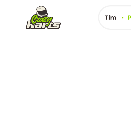
Tím
P
Birizdokart
12.05.2024
x